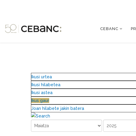
CEBANC
P
Ikusi urtea
Ikusi hilabetea
Ikusi astea
Ikus gaur
Joan hilabete jakin batera