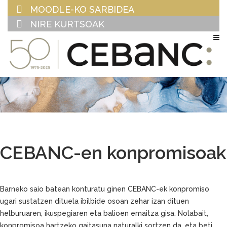
MOODLE-KO SARBIDEA
NIRE KURTSOAK
EU
ES
CEBANC-en konpromisoak
Barneko saio batean konturatu ginen CEBANC-ek konpromiso
ugari sustatzen dituela ibilbide osoan zehar izan dituen
helburuaren, ikuspegiaren eta balioen emaitza gisa. Nolabait,
konpromisoa hartzeko gaitasuna naturalki sortzen da, eta beti