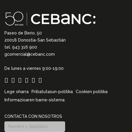
Paseo de Berio, 50
20018 Donostia-San Sebastián
tel. 943 316 900
gcomercial@cebanc.com
De lunes a viernes 9:00-19:00
Lege oharra
Pribatutasun-politika
Cookien politika
Informazioaren barne-sistema
CONTACTA CON NOSOTROS