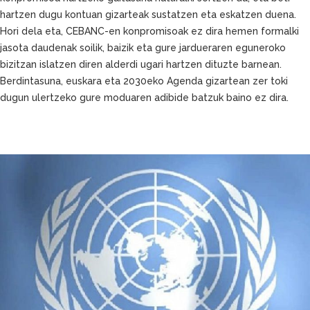
hartzen dugu kontuan gizarteak sustatzen eta eskatzen duena.
Hori dela eta, CEBANC-en konpromisoak ez dira hemen formalki
jasota daudenak soilik, baizik eta gure jardueraren eguneroko
bizitzan islatzen diren alderdi ugari hartzen dituzte barnean.
Berdintasuna, euskara eta 2030eko Agenda gizartean zer toki
dugun ulertzeko gure moduaren adibide batzuk baino ez dira.