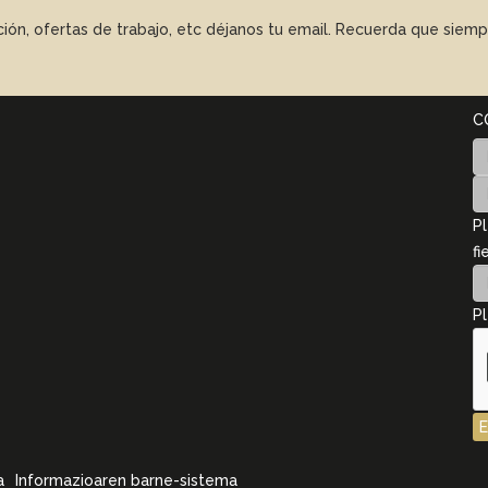
ación, ofertas de trabajo, etc déjanos tu email. Recuerda que sie
C
Pl
fi
Pl
a
Informazioaren barne-sistema