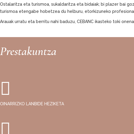
Ostalaritza eta turismoa, sukaldaritza eta bidaiak; bi plazer bai 
turismoa etengabe hobetzea du helburu, etorkizuneko profesiona
Arauak urratu eta berritu nahi baduzu, CEBANC ikasteko toki onena
Prestakuntza
OINARRIZKO LANBIDE HEZIKETA