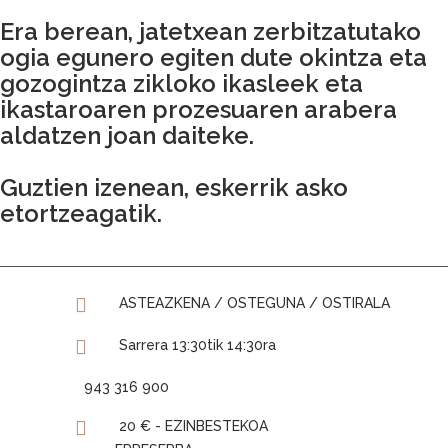
Era berean, jatetxean zerbitzatutako
ogia egunero egiten dute okintza eta
gozogintza zikloko ikasleek eta
ikastaroaren prozesuaren arabera
aldatzen joan daiteke.
Guztien izenean, eskerrik asko
etortzeagatik.
ASTEAZKENA / OSTEGUNA / OSTIRALA
Sarrera 13:30tik 14:30ra
943 316 900
20 € - EZINBESTEKOA