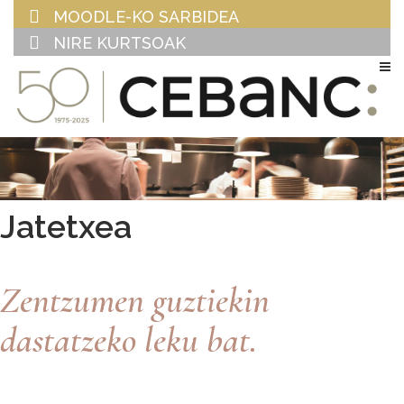
MOODLE-KO SARBIDEA
NIRE KURTSOAK
EU
ES
Jatetxea
Zentzumen guztiekin
dastatzeko leku bat.