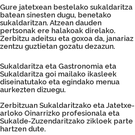
Gure jatetxean bestelako sukaldaritza
batean sinesten dugu, benetako
sukaldaritzan. Atzean dauden
pertsonak ere halakoak direlako.
Zerbitzu adeitsu eta goxoa da, janariaz
zentzu guztietan gozatu dezazun.
Sukaldaritza eta Gastronomia eta
Sukaldaritza goi mailako ikasleek
diseinatutako eta egindako menua
aurkezten dizuegu.
Zerbitzuan Sukaldaritzako eta Jatetxe-
arloko Oinarrizko profesionala eta
Sukalde-Zuzendaritzako zikloek parte
hartzen dute.