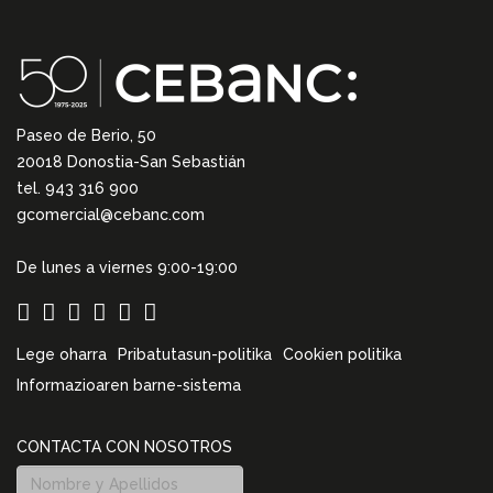
Paseo de Berio, 50
20018 Donostia-San Sebastián
tel. 943 316 900
gcomercial@cebanc.com
De lunes a viernes 9:00-19:00
Lege oharra
Pribatutasun-politika
Cookien politika
Informazioaren barne-sistema
CONTACTA CON NOSOTROS