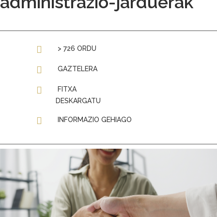
administrazio-jarduerak
> 726 ORDU
GAZTELERA
FITXA
DESKARGATU
INFORMAZIO GEHIAGO