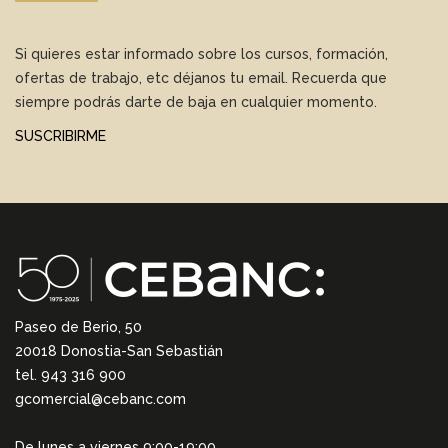
Si quieres estar informado sobre los cursos, formación,
ofertas de trabajo, etc déjanos tu email. Recuerda que
siempre podrás darte de baja en cualquier momento.
SUSCRIBIRME
Paseo de Berio, 50
20018 Donostia-San Sebastián
tel. 943 316 900
gcomercial@cebanc.com
De lunes a viernes 9:00-19:00