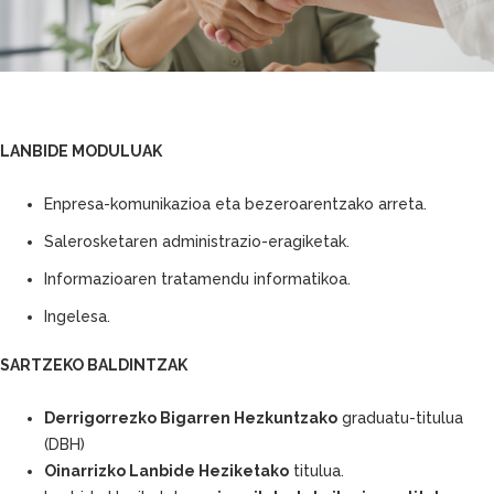
LANBIDE MODULUAK
Enpresa-komunikazioa eta bezeroarentzako arreta.
Salerosketaren administrazio-eragiketak.
Informazioaren tratamendu informatikoa.
Ingelesa.
SARTZEKO BALDINTZAK
Derrigorrezko Bigarren Hezkuntzako
graduatu-titulua
(DBH)
Oinarrizko Lanbide Heziketako
titulua.