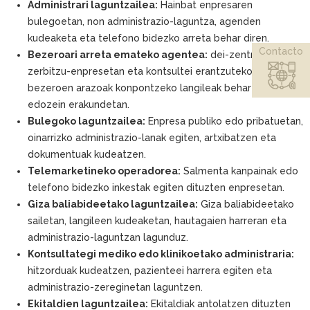
Administrari laguntzailea:
Hainbat enpresaren
bulegoetan, non administrazio-laguntza, agenden
kudeaketa eta telefono bidezko arreta behar diren.
Contacto
Bezeroari arreta emateko agentea:
dei-zentroetan,
zerbitzu-enpresetan eta kontsultei erantzuteko eta
bezeroen arazoak konpontzeko langileak behar dituen
edozein erakundetan.
Bulegoko laguntzailea:
Enpresa publiko edo pribatuetan,
oinarrizko administrazio-lanak egiten, artxibatzen eta
dokumentuak kudeatzen.
Telemarketineko operadorea:
Salmenta kanpainak edo
telefono bidezko inkestak egiten dituzten enpresetan.
Giza baliabideetako laguntzailea:
Giza baliabideetako
sailetan, langileen kudeaketan, hautagaien harreran eta
administrazio-laguntzan lagunduz.
Kontsultategi mediko edo klinikoetako administraria:
hitzorduak kudeatzen, pazienteei harrera egiten eta
administrazio-zereginetan laguntzen.
Ekitaldien laguntzailea:
Ekitaldiak antolatzen dituzten