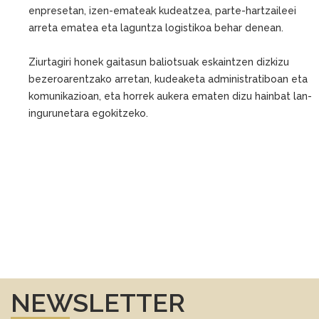
enpresetan, izen-emateak kudeatzea, parte-hartzaileei
arreta ematea eta laguntza logistikoa behar denean.
Ziurtagiri honek gaitasun baliotsuak eskaintzen dizkizu
bezeroarentzako arretan, kudeaketa administratiboan eta
komunikazioan, eta horrek aukera ematen dizu hainbat lan-
ingurunetara egokitzeko.
NEWSLETTER