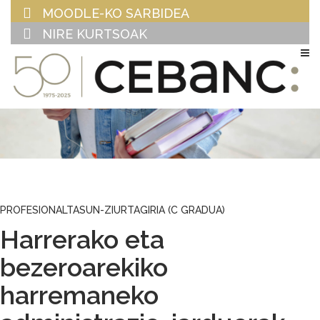
MOODLE-KO SARBIDEA
NIRE KURTSOAK
EU
ES
PROFESIONALTASUN-ZIURTAGIRIA (C GRADUA)
Harrerako eta
bezeroarekiko
harremaneko