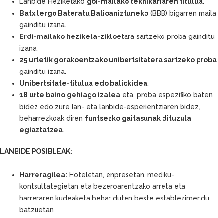
Lanbide Heziketako
goi-mailako teknikariaren titulua
.
Batxilergo Bateratu Balioaniztuneko
(BBB) bigarren maila
gainditu izana.
Erdi-mailako heziketa-ziklo
etara sartzeko proba gainditu
izana.
25 urtetik gorakoentzako unibertsitatera sartzeko proba
gainditu izana.
Unibertsitate-titulua edo baliokidea
.
18 urte baino gehiago izatea
eta, proba espezifiko baten
bidez edo zure lan- eta lanbide-esperientziaren bidez,
beharrezkoak diren
funtsezko gaitasunak dituzula
egiaztatzea
.
LANBIDE POSIBLEAK:
Harreragilea:
Hoteletan, enpresetan, mediku-
kontsultategietan eta bezeroarentzako arreta eta
harreraren kudeaketa behar duten beste establezimendu
batzuetan.