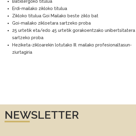
Batxilergoko titulua
Erdi-mailako zikloko titulua
Zikloko titulua Goi Mailako beste ziklo bat
Goi-mailako zikloetara sartzeko proba
25 urtetik eta/edo 45 urtetik gorakoentzako unibertsitatera
sartzeko proba
Heziketa-zikloarekin lotutako III. mailako profesionaltasun-
ziurtagiria
NEWSLETTER