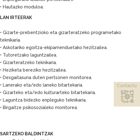
• Hautazko moduloa.
LAN IRTEERAK
• Gizarte-prebentzioko eta gizarteratzeko programetako
teknikaria.
• Askotariko egoitza-ekipamenduetako hezitzailea.
• Tutoretzako laguntzailea.
• Gizarteratzeko teknikaria.
• Heziketa bereziko hezitzailea.
• Desgaitasuna duten pertsonen monitorea.
• Lanerako eta/edo laneko bitartekaria.
Contacto
• Gizarteko eta/edo kulturarteko bitartekaria.
• Laguntza bidezko enpleguko teknikaria.
• Birgaitze psikosozialeko monitorea.
SARTZEKO BALDINTZAK