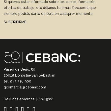
Si quieres estar informado sobre los cursos, formación,
ofertas de trabajo, etc déjanos tu email. Recuerda que
siempre podrás darte de baja en cualquier momento.
SUSCRIBIRME
Paseo de Berio, 50
20018 Donostia-San Sebastián
tel. 943 316 900
gcomercial@cebanc.com
De lunes a viernes 9:00-19:00