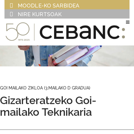
MOODLE-KO SARBIDEA
NIRE KURTSOAK
EU
ES
GOI MAILAKO ZIKLOA (3.MAILAKO D GRADUA)
Gizarteratzeko Goi-
mailako Teknikaria