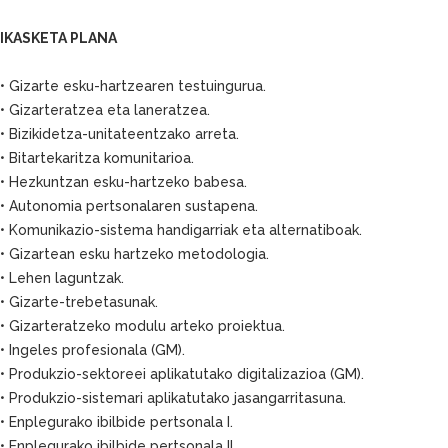
IKASKETA PLANA
• Gizarte esku-hartzearen testuingurua.
• Gizarteratzea eta laneratzea.
• Bizikidetza-unitateentzako arreta.
• Bitartekaritza komunitarioa.
• Hezkuntzan esku-hartzeko babesa.
• Autonomia pertsonalaren sustapena.
• Komunikazio-sistema handigarriak eta alternatiboak.
• Gizartean esku hartzeko metodologia.
• Lehen laguntzak.
• Gizarte-trebetasunak.
• Gizarteratzeko modulu arteko proiektua.
• Ingeles profesionala (GM).
• Produkzio-sektoreei aplikatutako digitalizazioa (GM).
• Produkzio-sistemari aplikatutako jasangarritasuna.
• Enplegurako ibilbide pertsonala I.
• Enplegurako ibilbide pertsonala II.