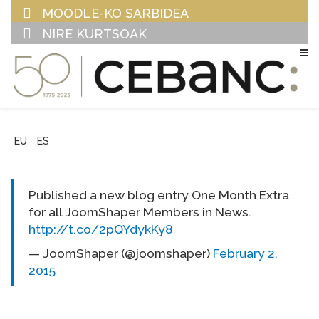
MOODLE-KO SARBIDEA
NIRE KURTSOAK
EU
ES
Published a new blog entry One Month Extra
for all JoomShaper Members in News.
http://t.co/2pQYdykKy8
— JoomShaper (@joomshaper)
February 2,
2015