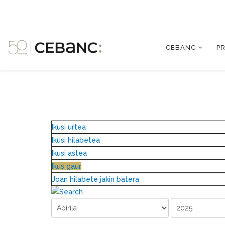
CEBANC
P
Ikusi urtea
Ikusi hilabetea
Ikusi astea
Ikus gaur
Joan hilabete jakin batera