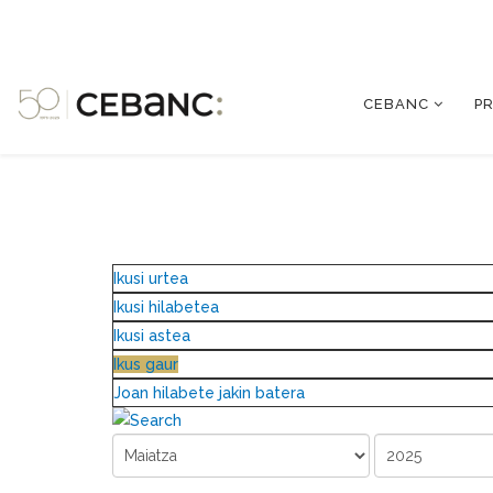
CEBANC
P
Ikusi urtea
Ikusi hilabetea
Ikusi astea
Ikus gaur
Joan hilabete jakin batera