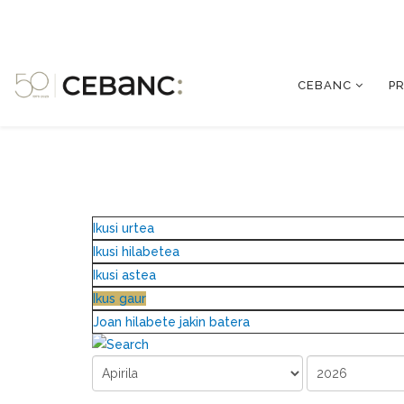
CEBANC
P
Ikusi urtea
Ikusi hilabetea
Ikusi astea
Ikus gaur
Joan hilabete jakin batera