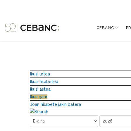
CEBANC
P
Ikusi urtea
Ikusi hilabetea
Ikusi astea
Ikus gaur
Joan hilabete jakin batera