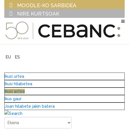
MOODLE-KO SARBIDEA
NIRE KURTSOAK
EU
ES
Ikusi urtea
Ikusi hilabetea
Ikusi astea
Ikus gaur
Joan hilabete jakin batera