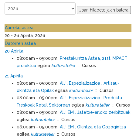
Joan hilabete jakin batera
Aurreko astea
20 - 26 Apirila, 2026
Datorren astea
20 Apirila
08:00am - 05:00pm
Prestakuntza Astea, 21st IMPACT
proiektua
egilea
kulturatelier
:: Cursos
21 Apirila
08:00am - 05:00pm
AIJ . Espezializazioa . Artisau-
okintza eta Opilak
egilea
kulturatelier
:: Cursos
08:00am - 05:00pm
AIJ . Espezializazioa . Produktu
Freskoak Retail Sektorean
egilea
kulturatelier
:: Cursos
08:00am - 05:00pm
AIJ. EM . Jatetxe-arloko zerbitzuak
egilea
kulturatelier
:: Cursos
08:00am - 05:00pm
AIJ. EM . Okintza eta Gozogintza
egilea
kulturatelier
:: Cursos