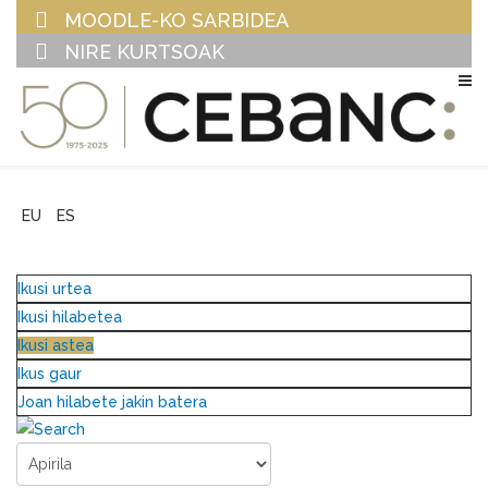
MOODLE-KO SARBIDEA
NIRE KURTSOAK
EU
ES
Ikusi urtea
Ikusi hilabetea
Ikusi astea
Ikus gaur
Joan hilabete jakin batera