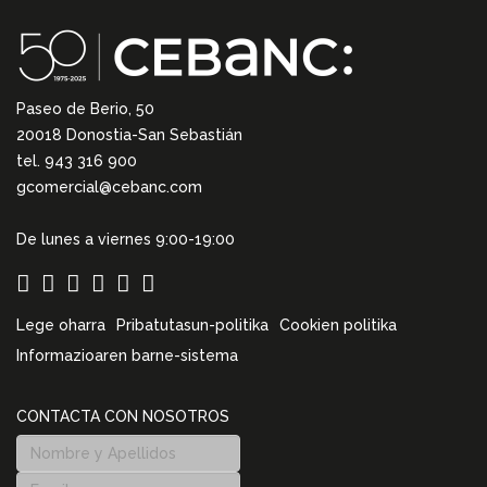
Paseo de Berio, 50
20018 Donostia-San Sebastián
tel. 943 316 900
gcomercial@cebanc.com
De lunes a viernes 9:00-19:00
Lege oharra
Pribatutasun-politika
Cookien politika
Informazioaren barne-sistema
CONTACTA CON NOSOTROS