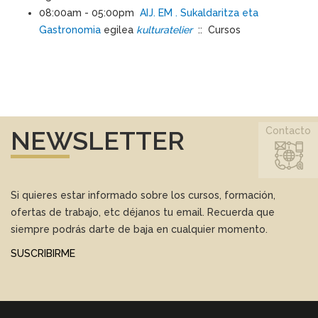
08:00am - 05:00pm
AIJ. EM . Sukaldaritza eta
Gastronomia
egilea
kulturatelier
:: Cursos
Contacto
NEWSLETTER
Si quieres estar informado sobre los cursos, formación,
ofertas de trabajo, etc déjanos tu email. Recuerda que
siempre podrás darte de baja en cualquier momento.
SUSCRIBIRME