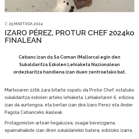
25 MARTXOA 2024
IZARO PÉREZ, PROTUR CHEF 2024ko
FINALEAN
Cebanc izan da Sa Coman (Mallorca) egin den
Sukaldaritza Eskolen Lehiaketa Nazionalean
ordezkaritza handiena izan duen zentroetako bat.
Martxoaren 22tik 24ra bitarte ospatu da Protur Chef, estatuko
sukaldaritza eskolen arteko lehiaketa. Lehiaketaren 6. edizioa
izan da aurtengoa; eta bertan izan dira Izaro Perez eta Ander
Pagola Cebanceko ikasleak.
Protagonisten artean hegaluzea, osagai bereizgarria,
epaimahaikide izan diren sukaldariekin batera; edizioko izarra.