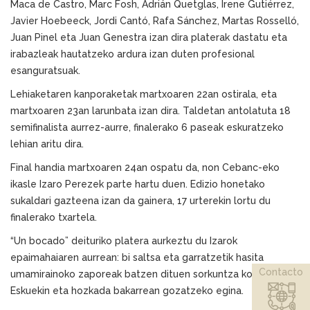
Maca de Castro, Marc Fosh, Adrián Quetglas, Irene Gutiérrez,
Javier Hoebeeck, Jordi Cantó, Rafa Sánchez, Martas Rosselló,
Juan Pinel eta Juan Genestra izan dira platerak dastatu eta
irabazleak hautatzeko ardura izan duten profesional
esanguratsuak.
Lehiaketaren kanporaketak martxoaren 22an ostirala, eta
martxoaren 23an larunbata izan dira. Taldetan antolatuta 18
semifinalista aurrez-aurre, finalerako 6 paseak eskuratzeko
lehian aritu dira.
Final handia martxoaren 24an ospatu da, non Cebanc-eko
ikasle Izaro Perezek parte hartu duen. Edizio honetako
sukaldari gazteena izan da gainera, 17 urterekin lortu du
finalerako txartela.
“Un bocado” deituriko platera aurkeztu du Izarok
epaimahaiaren aurrean: bi saltsa eta garratzetik hasita
Contacto
umamirainoko zaporeak batzen dituen sorkuntza koloretsua.
Eskuekin eta hozkada bakarrean gozatzeko egina.