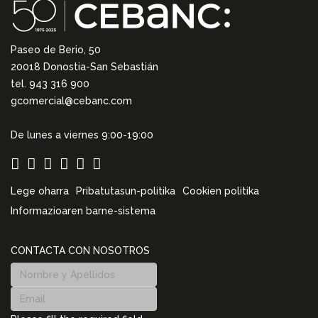
Paseo de Berio, 50
20018 Donostia-San Sebastián
tel. 943 316 900
gcomercial@cebanc.com
De lunes a viernes 9:00-19:00
Lege oharra
Pribatutasun-politika
Cookien politika
Informazioaren barne-sistema
CONTACTA CON NOSOTROS