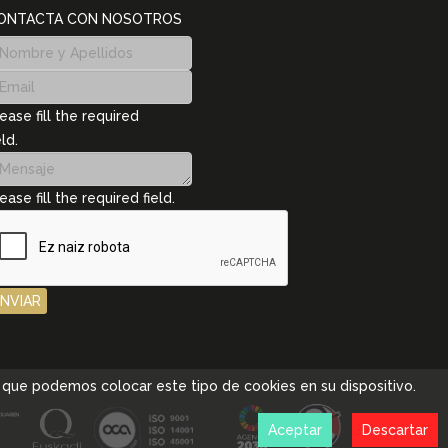
ONTACTA CON NOSOTROS
ease fill the required
eld.
ease fill the required field.
ENVIAR
pta que podemos colocar este tipo de cookies en su dispositivo.
Aceptar
Descartar