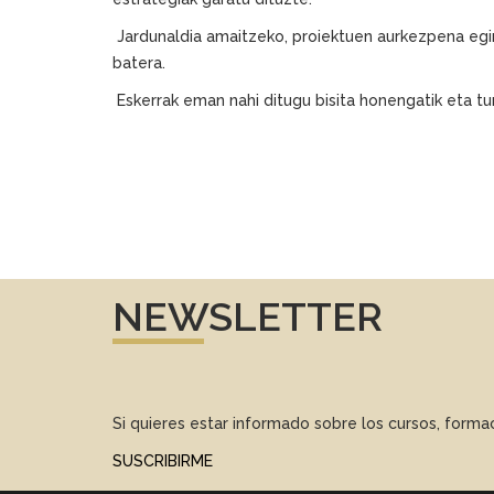
Jardunaldia amaitzeko, proiektuen aurkezpena egin
batera.
Eskerrak eman nahi ditugu bisita honengatik eta tu
NEWSLETTER
Si quieres estar informado sobre los cursos, form
SUSCRIBIRME