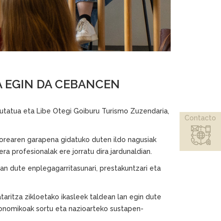
 EGIN DA CEBANCEN
tatua eta Libe Otegi Goiburu Turismo Zuzendaria,
Contacto
torearen garapena gidatuko duten ildo nagusiak
 profesionalak ere jorratu dira jardunaldian.
an dute enplegagarritasunari, prestakuntzari eta
taritza zikloetako ikasleek taldean lan egin dute
tronomikoak sortu eta nazioarteko sustapen-