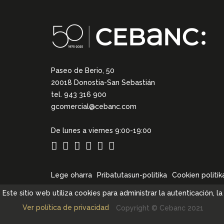
Paseo de Berio, 50
20018 Donostia-San Sebastián
tel. 943 316 900
gcomercial@cebanc.com
De lunes a viernes 9:00-19:00
Lege oharra
Pribatutasun-politika
Cookien politik
Este sitio web utiliza cookies para administrar la autenticación, 
Ver política de privacidad
Copyright © Cebanc 2021