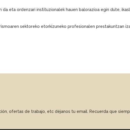
 da eta ordenzari instituzionalek hauen balorazioa egin dute, ika
rismoaren sektoreko etorkizuneko profesionalen prestakuntzan iza
ación, ofertas de trabajo, etc déjanos tu email. Recuerda que sie