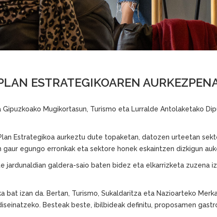
PLAN ESTRATEGIKOAREN AURKEZPENA
Gipuzkoako Mugikortasun, Turismo eta Lurralde Antolaketako Dipu
Plan Estrategikoa aurkeztu dute topaketan, datozen urteetan sek
 gaur egungo erronkak eta sektore honek eskaintzen dizkigun aukera
jardunaldian galdera-saio baten bidez eta elkarrizketa zuzena iz
ka bat izan da. Bertan, Turismo, Sukaldaritza eta Nazioarteko Merka
diseinatzeko. Besteak beste, ibilbideak definitu, proposamen gas