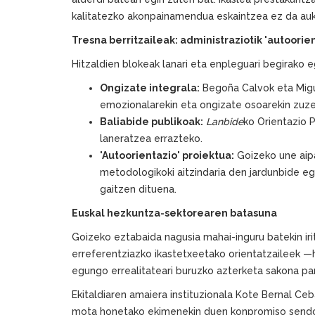
kalitatezko akonpainamendua eskaintzea ez da auk
Tresna berritzaileak: administraziotik 'autoorie
Hitzaldien blokeak lanari eta enpleguari begirako 
Ongizate integrala:
Begoña Calvok eta Mig
emozionalarekin eta ongizate osoarekin zuze
Baliabide publikoak:
Lanbide
ko Orientazio P
laneratzea errazteko.
'Autoorientazio' proiektua:
Goizeko une aipa
metodologikoki aitzindaria den jardunbide e
gaitzen dituena.
Euskal hezkuntza-sektorearen batasuna
Goizeko eztabaida nagusia mahai-inguru batekin ir
erreferentziazko ikastetxeetako orientatzaileek —
egungo errealitateari buruzko azterketa sakona pa
Ekitaldiaren amaiera instituzionala Kote Bernal C
mota honetako ekimenekin duen konpromiso sendo