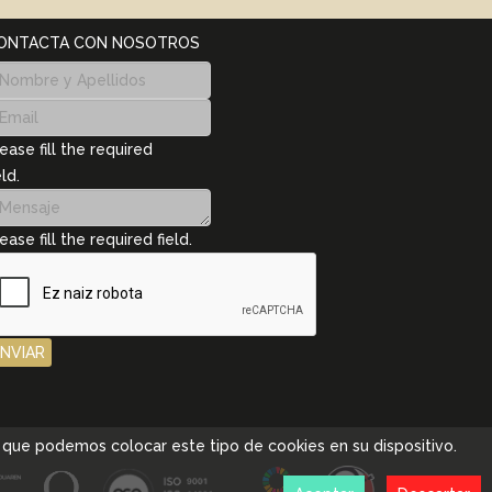
ONTACTA CON NOSOTROS
ease fill the required
eld.
ease fill the required field.
ENVIAR
pta que podemos colocar este tipo de cookies en su dispositivo.