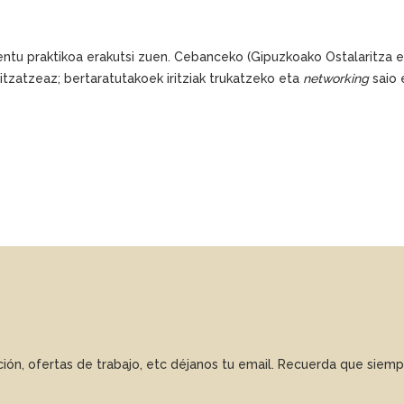
lentu praktikoa erakutsi zuen. Cebanceko (Gipuzkoako Ostalaritza e
itzatzeaz; bertaratutakoek iritziak trukatzeko eta
networking
saio 
ación, ofertas de trabajo, etc déjanos tu email. Recuerda que sie