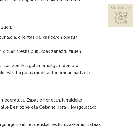
Contacto
 zuen:
dunaldia, orientazioa ikaslearen osasun
n dituen tresna publikoak zehaztu zituen,
izan zen. Ikasgelan erabilgarri den eta
abaki estrategikoak modu autonomoan hartzeko
 moderatuta. Espazio honetan, lurraldeko
Salle Berrozpe
eta
Cebanc
bera— ikasgeletako
kargu egon zen, eta euskal hezkuntza-komunitateak