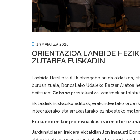
29 MAIATZA 2026
ORIENTAZIOA LANBIDE HEZI
ZUTABEA EUSKADIN
Lanbide Heziketa (LH) etengabe ari da aldatzen, et
buruan zuela, Donostiako Udaleko Batzar Aretoa h
baitzuen;
Cebanc
prestakuntza-zentroak antolatut
Ekitaldiak Euskadiko adituak, erakundeetako ordezk
integralerako eta arrakastarako ezinbesteko motor 
Erakundeen konpromisoa ikaslearen etorkizuna
Jardunaldiaren irekiera ekitaldian
Jon Insausti
Donos
alderdi batean egin zuten bat: ikaslea prestakunt