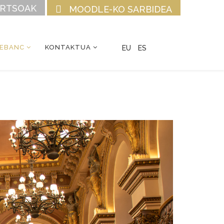
URTSOAK
MOODLE-KO SARBIDEA
CEBANC
KONTAKTUA
EU
ES