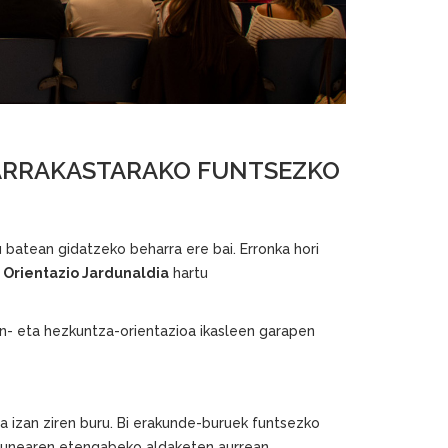
 ARRAKASTARAKO FUNTSEZKO
 batean gidatzeko beharra ere bai. Erronka hori
 Orientazio Jardunaldia
hartu
lan- eta hezkuntza-orientazioa ikasleen garapen
 izan ziren buru. Bi erakunde-buruek funtsezko
urunearen etengabeko aldaketen aurrean,