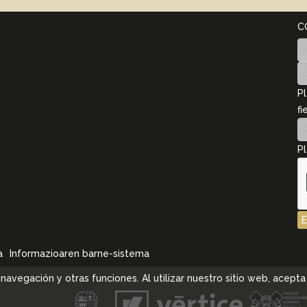
C
Pl
fi
Pl
a
Informazioaren barne-sistema
la navegación y otras funciones. Al utilizar nuestro sitio web, ace