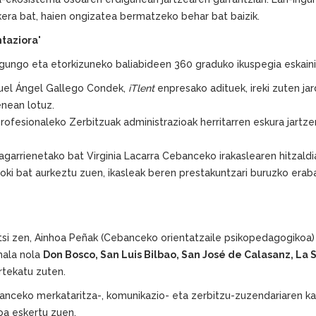
era bat, haien ongizatea bermatzeko behar bat baizik.
ntaziora'
egungo eta etorkizuneko baliabideen 360 graduko ikuspegia eskaini
uel Ángel Gallego Condek,
iTlent
enpresako adituek, ireki zuten jar
nean lotuz.
rofesionaleko Zerbitzuak administrazioak herritarren eskura jartze
garrienetako bat Virginia Lacarra Cebanceko irakaslearen hitzaldia 
goki bat aurkeztu zuen, ikasleak beren prestakuntzari buruzko er
itsi zen, Ainhoa Peñak (Cebanceko orientatzaile psikopedagogikoa)
hala nola
Don Bosco, San Luis Bilbao, San José de Calasanz, La 
rtekatu zuten.
ebanceko merkataritza-, komunikazio- eta zerbitzu-zuzendariaren 
a eskertu zuen.