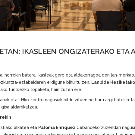
KETAN: IKASLEEN ONGIZATERAKO ETA
a, horrekin batera, ikasleak gero eta aldakorragoa den lan-merkatu
ezkuntza-eztabaidaren erdigune bihurtu zen,
Lanbide Heziketako
ako funtsezko topaketa, hain zuzen ere.
ariak eta LHko zentro nagusiak bildu zituen helburu argi batekin: 
gisa aldarrikatzea.
rekin
tiako alkatea eta
Paloma Enríquez
Cebanceko zuzendari nagusia
za-ekosistema osoaren erdigunean jartzearen garrantzian. Lan-ing