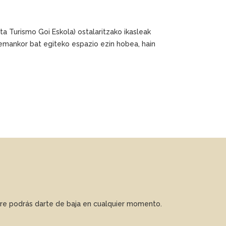
ta Turismo Goi Eskola) ostalaritzako ikasleak
emankor bat egiteko espazio ezin hobea, hain
mpre podrás darte de baja en cualquier momento.