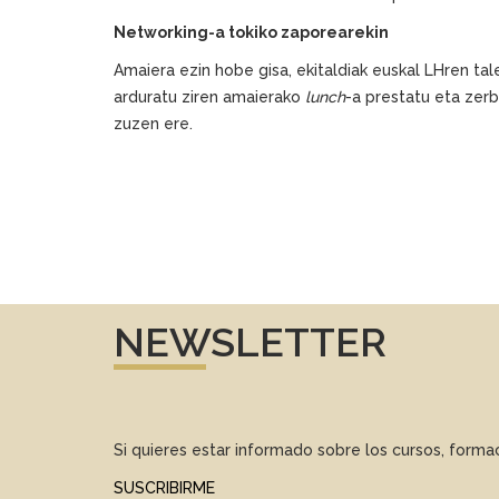
Networking-a tokiko zaporearekin
Amaiera ezin hobe gisa, ekitaldiak euskal LHren ta
arduratu ziren amaierako
lunch
-a prestatu eta zerb
zuzen ere.
NEWSLETTER
Si quieres estar informado sobre los cursos, form
SUSCRIBIRME