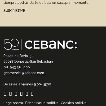
siempre podrás darte de baja en cualquier momento.
SUSCRIBIRME
Paseo de Berio, 50
20018 Donostia-San Sebastián
tel. 943 316 900
gcomercial@cebanc.com
De lunes a viernes 9:00-19:00
Lege oharra
Pribatutasun-politika
Cookien politika