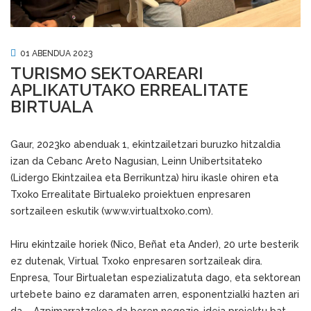
01 ABENDUA 2023
TURISMO SEKTOAREARI
APLIKATUTAKO ERREALITATE
BIRTUALA
Gaur, 2023ko abenduak 1, ekintzailetzari buruzko hitzaldia
izan da Cebanc Areto Nagusian, Leinn Unibertsitateko
(Lidergo Ekintzailea eta Berrikuntza) hiru ikasle ohiren eta
Txoko Errealitate Birtualeko proiektuen enpresaren
sortzaileen eskutik (www.virtualtxoko.com).
Hiru ekintzaile horiek (Nico, Beñat eta Ander), 20 urte besterik
ez dutenak, Virtual Txoko enpresaren sortzaileak dira.
Enpresa, Tour Birtualetan espezializatuta dago, eta sektorean
urtebete baino ez daramaten arren, esponentzialki hazten ari