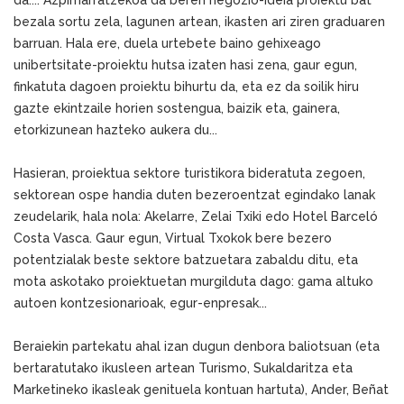
da.... Azpimarratzekoa da beren negozio-ideia proiektu bat
bezala sortu zela, lagunen artean, ikasten ari ziren graduaren
barruan. Hala ere, duela urtebete baino gehixeago
unibertsitate-proiektu hutsa izaten hasi zena, gaur egun,
finkatuta dagoen proiektu bihurtu da, eta ez da soilik hiru
gazte ekintzaile horien sostengua, baizik eta, gainera,
etorkizunean hazteko aukera du...
Hasieran, proiektua sektore turistikora bideratuta zegoen,
sektorean ospe handia duten bezeroentzat egindako lanak
zeudelarik, hala nola: Akelarre, Zelai Txiki edo Hotel Barceló
Costa Vasca. Gaur egun, Virtual Txokok bere bezero
potentzialak beste sektore batzuetara zabaldu ditu, eta
mota askotako proiektuetan murgilduta dago: gama altuko
autoen kontzesionarioak, egur-enpresak...
Beraiekin partekatu ahal izan dugun denbora baliotsuan (eta
bertaratutako ikusleen artean Turismo, Sukaldaritza eta
Marketineko ikasleak genituela kontuan hartuta), Ander, Beñat