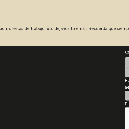
ación, ofertas de trabajo, etc déjanos tu email. Recuerda que sie
C
Pl
fi
Pl