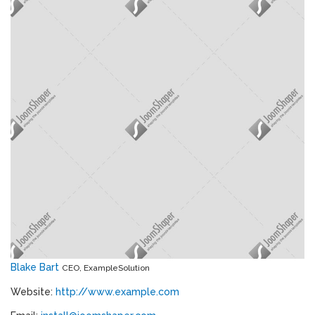
Blake Bart
CEO, ExampleSolution
Website:
http://www.example.com