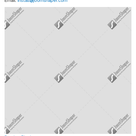
Email:
install@joomshaper.com