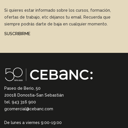
Si quieres estar informado sobre los cursos, formación,
ofertas de trabajo, etc déjanos tu email. Recuerda que
siempre podrás darte de baja en cualquier momento.
SUSCRIBIRME
Paseo de Berio, 50
20018 Donostia-San Sebastián
tel. 943 316 900
gcomercial@cebanc.com
De lunes a viernes 9:00-19:00