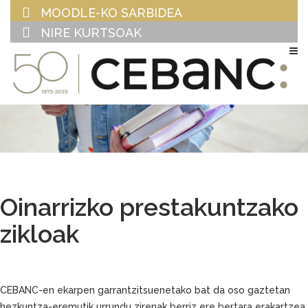
MOODLE-KO SARBIDEA
NIRE KURTSOAK
EU
ES
Oinarrizko prestakuntzako
zikloak
CEBANC-en ekarpen garrantzitsuenetako bat da oso gaztetan
hezkuntza-eremutik urrundu zirenak berriz ere bertara erakartzea.