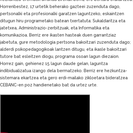
Horrenbestez, 17 urtetik beherako gazteei zuzenduta dago,
pertsonalki eta profesionalki garatzen laguntzeko, eskaintzen
ditugun hiru programetako batean txertatuta: Sukaldaritza eta
jatetxea, Administrazio-zerbitzuak, eta Informatika eta
komunikazioa. Berriz ere ikasten hasteak duen garrantziaz
jabetuta, gure metodologia pertsona bakoitzari zuzenduta dago;
alderdi psikopedagogikoak lantzen ditugu, eta ikasle bakoitzari
tutore bat esleitzen diogu, programa osoan lagun diezaion.
Horrez gain, gehienez 15 lagun daude gelan, laguntza
indibidualizatua izango dela bermatzeko. Berriz ere hezkuntza-
sistemara ekartzea eta gero erdi-mailako zikloetara bideratzea
CEBANC-en poz handienetako bat da urtez urte.