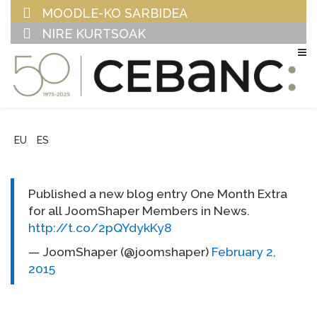
MOODLE-KO SARBIDEA
NIRE KURTSOAK
EU
ES
Published a new blog entry One Month Extra
for all JoomShaper Members in News.
http://t.co/2pQYdykKy8
— JoomShaper (@joomshaper)
February 2,
2015