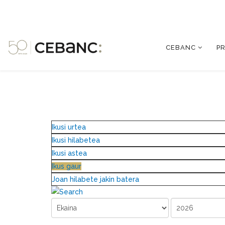
CEBANC
P
Ikusi urtea
Ikusi hilabetea
Ikusi astea
Ikus gaur
Joan hilabete jakin batera