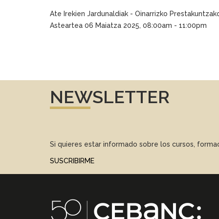
Ate Irekien Jardunaldiak - Oinarrizko Prestakuntzak
Asteartea 06 Maiatza 2025, 08:00am - 11:00pm
NEWSLETTER
Si quieres estar informado sobre los cursos, form
SUSCRIBIRME