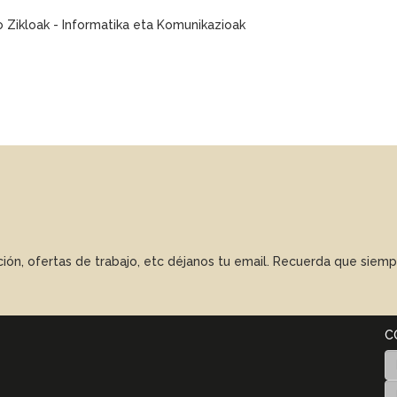
o Zikloak - Informatika eta Komunikazioak
ación, ofertas de trabajo, etc déjanos tu email. Recuerda que sie
C