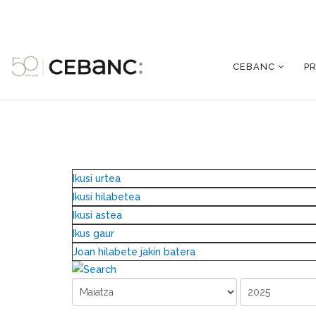
CEBANC
P
Ikusi urtea
Ikusi hilabetea
Ikusi astea
Ikus gaur
Joan hilabete jakin batera