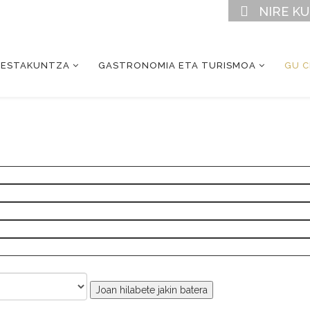
NIRE K
RESTAKUNTZA
GASTRONOMIA ETA TURISMOA
GU 
Joan hilabete jakin batera