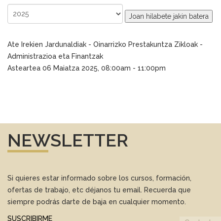
Joan hilabete jakin batera
Ate Irekien Jardunaldiak - Oinarrizko Prestakuntza Zikloak -
Administrazioa eta Finantzak
Asteartea 06 Maiatza 2025, 08:00am - 11:00pm
NEWSLETTER
Si quieres estar informado sobre los cursos, formación,
ofertas de trabajo, etc déjanos tu email. Recuerda que
siempre podrás darte de baja en cualquier momento.
SUSCRIBIRME