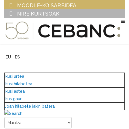
MOODLE-KO SARBIDEA
NIRE KURTSOAK
EU
ES
Ikusi urtea
Ikusi hilabetea
Ikusi astea
Ikus gaur
Joan hilabete jakin batera