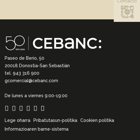
Contacto
Paseo de Berio, 50
20018 Donostia-San Sebastián
tel. 943 316 900
gcomercial@cebanc.com
De lunes a viernes 9:00-19:00
Lege oharra
Pribatutasun-politika
Cookien politika
Informazioaren barne-sistema