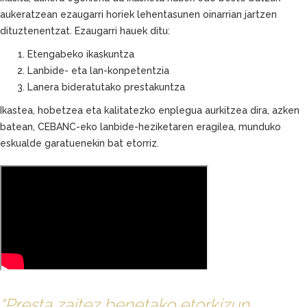
aukeratzean ezaugarri horiek lehentasunen oinarrian jartzen
dituztenentzat. Ezaugarri hauek ditu:
Etengabeko ikaskuntza
Lanbide- eta lan-konpetentzia
Lanera bideratutako prestakuntza
Ikastea, hobetzea eta kalitatezko enplegua aurkitzea dira, azken
batean, CEBANC-eko lanbide-heziketaren eragilea, munduko
eskualde garatuenekin bat etorriz.
“Presta zaitez benetako etorkizun