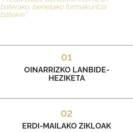
baterako, benetako formakuntza
batekin.”
01
OINARRIZKO LANBIDE-
HEZIKETA
02
ERDI-MAILAKO ZIKLOAK