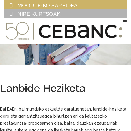
MOODLE-KO SARBIDEA
NIRE KURTSOAK
EU
ES
Lanbide Heziketa
Bai EAEn, bai munduko eskualde garatuenetan, lanbide-heziketa
gero eta garrantzitsuagoa bihurtzen ari da kalitatezko
prestakuntza-proposamen gisa, baina, dauzkan ezaugarriak
ikusita, aukera egokiena da ikasketa hauek edo beste batzuk