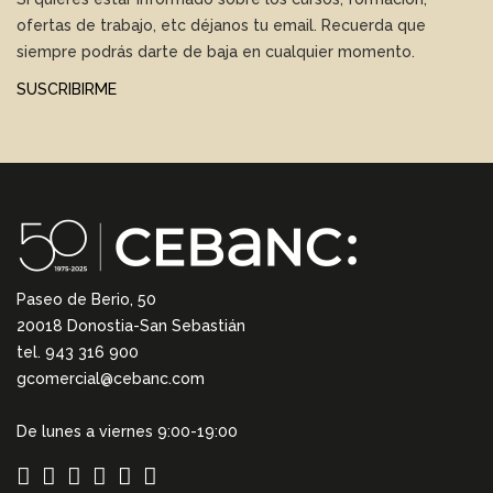
ofertas de trabajo, etc déjanos tu email. Recuerda que
siempre podrás darte de baja en cualquier momento.
SUSCRIBIRME
Paseo de Berio, 50
20018 Donostia-San Sebastián
tel. 943 316 900
gcomercial@cebanc.com
De lunes a viernes 9:00-19:00