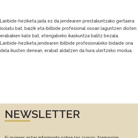
Lanbide-heziketa jada ez da jendearen prestakuntzako gertaera
isolatu bat, baizik eta ibilbide profesional osoan laguntzen dioten
erabakien kate bat, etengabeko ikaskuntza balitz bezala.
Lanbide-heziketa jendearen ibilbide profesionaleko bidaide ona
dela ikusten denean, erabat aldatzen da hura ulertzeko modua.
NEWSLETTER
Si quieres estar informado sobre los cursos, formación,