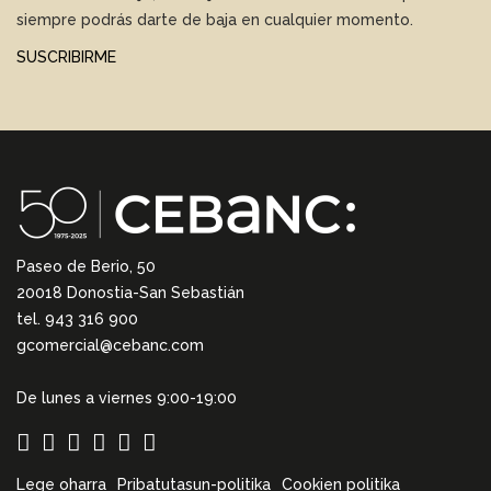
siempre podrás darte de baja en cualquier momento.
SUSCRIBIRME
Paseo de Berio, 50
20018 Donostia-San Sebastián
tel. 943 316 900
gcomercial@cebanc.com
De lunes a viernes 9:00-19:00
Lege oharra
Pribatutasun-politika
Cookien politika