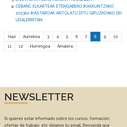
CEBANC ELKARTEAK ETENGABEKO IKASKUNTZAKO
2023ko IKASTAROAK ANTOLATU DITU GIPUZKOAKO SEI
UDALERRITAN
Hasi
Aurrekoa
3
4
5
6
7
8
9
10
11
12
Hurrengoa
Amaiera
NEWSLETTER
Si quieres estar informado sobre los cursos, formación,
ofertas de trabajo, etc déjanos tu email. Recuerda que