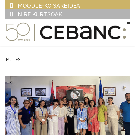
MOODLE-KO SARBIDEA
NIRE KURTSOAK
EU
ES