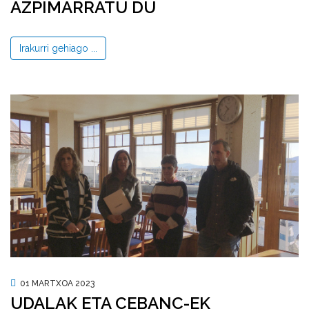
AZPIMARRATU DU
Irakurri gehiago ...
01 MARTXOA 2023
UDALAK ETA CEBANC-EK