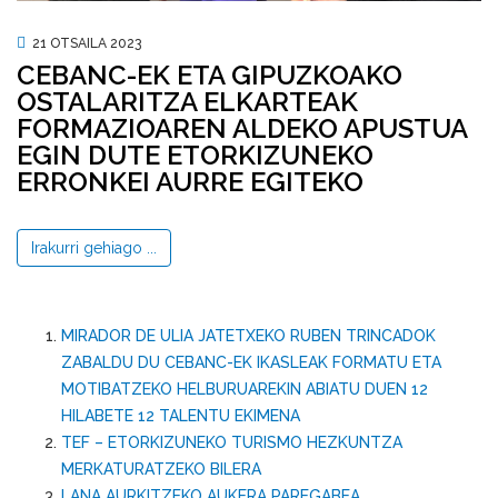
21 OTSAILA 2023
CEBANC-EK ETA GIPUZKOAKO
OSTALARITZA ELKARTEAK
FORMAZIOAREN ALDEKO APUSTUA
EGIN DUTE ETORKIZUNEKO
ERRONKEI AURRE EGITEKO
Irakurri gehiago ...
MIRADOR DE ULIA JATETXEKO RUBEN TRINCADOK
ZABALDU DU CEBANC-EK IKASLEAK FORMATU ETA
MOTIBATZEKO HELBURUAREKIN ABIATU DUEN 12
HILABETE 12 TALENTU EKIMENA
TEF – ETORKIZUNEKO TURISMO HEZKUNTZA
MERKATURATZEKO BILERA
LANA AURKITZEKO AUKERA PAREGABEA