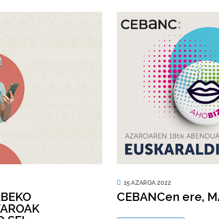
15 AZAROA 2022
ABEKO
CEBANCen ere, 
TAROAK