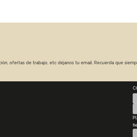
ación, ofertas de trabajo, etc déjanos tu email. Recuerda que sie
C
Pl
fi