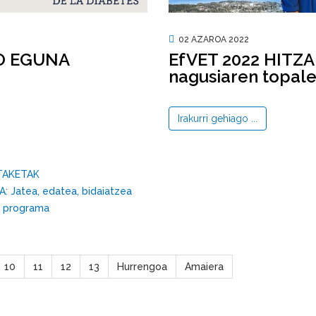
02 AZAROA 2022
EfVET 2022 HITZAL
O EGUNA
nagusiaren topal
Irakurri gehiago ...
TAKETAK
Jatea, edatea, bidaiatzea
 programa
10
11
12
13
Hurrengoa
Amaiera