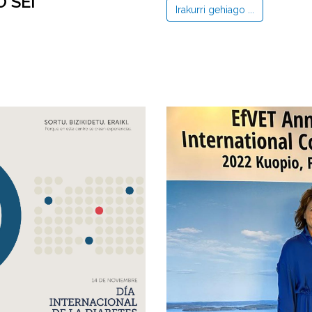
 SEI
Irakurri gehiago ...