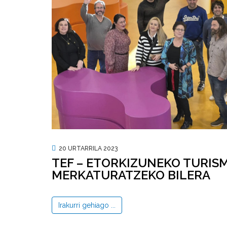
20 URTARRILA 2023
TEF – ETORKIZUNEKO TURI
MERKATURATZEKO BILERA
Irakurri gehiago ...