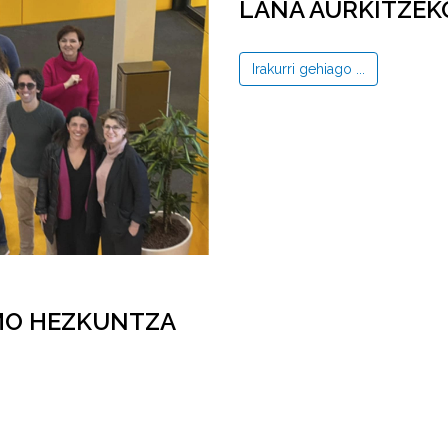
LANA AURKITZEK
Irakurri gehiago ...
SMO HEZKUNTZA