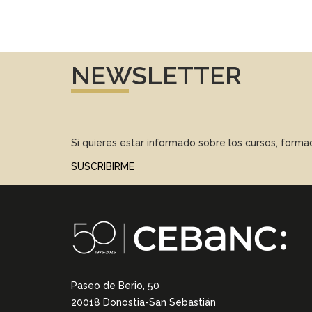
NEWSLETTER
Si quieres estar informado sobre los cursos, form
SUSCRIBIRME
Paseo de Berio, 50
20018 Donostia-San Sebastián