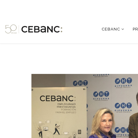
CEBANC
P