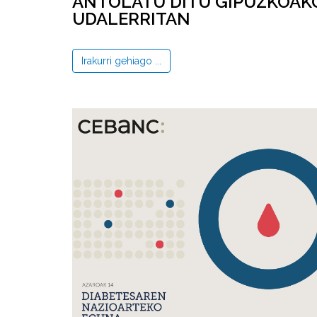
ANTOLATU DITU GIPUZKOAKO
UDALERRITAN
Irakurri gehiago ...