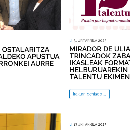
31 URTARRILA 2023
MIRADOR DE ULI
 OSTALARITZA
TRINCADOK ZABA
ALDEKO APUSTUA
IKASLEAK FORMA
RRONKEI AURRE
HELBURUAREKIN A
TALENTU EKIME
Irakurri gehiago ...
13 URTARRILA 2023