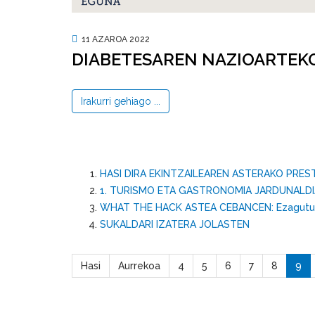
11 AZAROA 2022
DIABETESAREN NAZIOARTEK
Irakurri gehiago ...
HASI DIRA EKINTZAILEAREN ASTERAKO PRES
1. TURISMO ETA GASTRONOMIA JARDUNALDIA: 
WHAT THE HACK ASTEA CEBANCEN: Ezagutu
SUKALDARI IZATERA JOLASTEN
Hasi
Aurrekoa
4
5
6
7
8
9