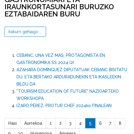
IRAUNKORTASUNARI BURUZKO
EZTABAIDAREN BURU
Irakurri gehiago ...
CEBANC, UNA VEZ MÁS, PROTAGONISTA EN
GASTRONOMIKA SS 2024 (2)
AZAHARA DOMÍNGUEZ DIPUTATUAK CEBANC BISITATU
DU, ETA BERTAKO ARDURADUNEKIN ETA IKASLEEKIN
BILDU DA
"TOURISM EDUCATION OF FUTURE" NAZIOARTEKO
WORKSHOPA
IZARO PÉREZ, PROTUR CHEF 2024ko FINALEAN
Hasi
Aurrekoa
1
2
3
4
5
6
7
8
9
10
Hurrengoa
Amaiera