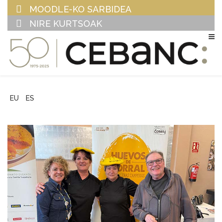
MOODLE-KO SARBIDEA
NIRE KURTSOAK
EU
ES