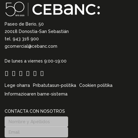
Paseo de Berio, 50
20018 Donostia-San Sebastián
tel. 943 316 900
gcomercial@cebanc.com
De lunes a viernes 9:00-19:00
Lege oharra
Pribatutasun-politika
Cookien politika
Informazioaren barne-sistema
CONTACTA CON NOSOTROS