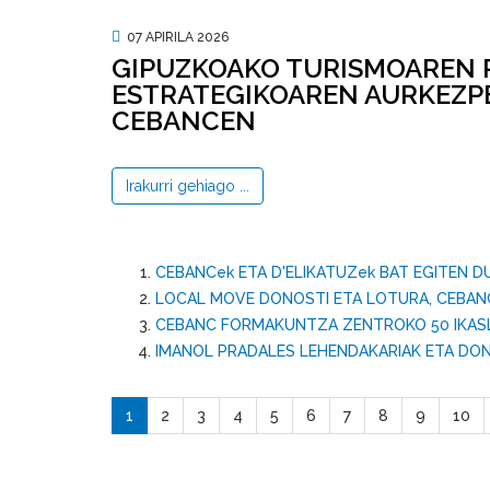
07 APIRILA 2026
GIPUZKOAKO TURISMOAREN 
ESTRATEGIKOAREN AURKEZPE
CEBANCEN
Irakurri gehiago ...
CEBANCek ETA D'ELIKATUZek BAT EGITEN
LOCAL MOVE DONOSTI ETA LOTURA, CEBANC
CEBANC FORMAKUNTZA ZENTROKO 50 IKASLE
IMANOL PRADALES LEHENDAKARIAK ETA DON
1
2
3
4
5
6
7
8
9
10