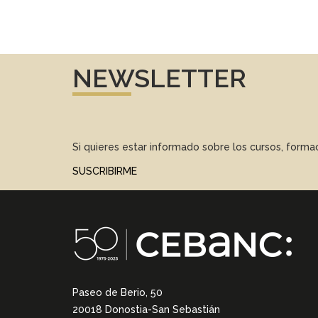
NEWSLETTER
Si quieres estar informado sobre los cursos, form
SUSCRIBIRME
Paseo de Berio, 50
20018 Donostia-San Sebastián