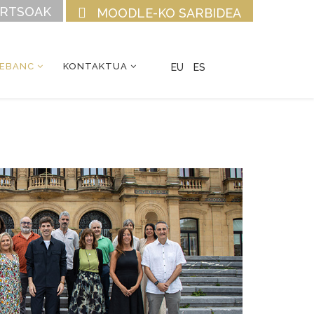
URTSOAK
MOODLE-KO SARBIDEA
CEBANC
KONTAKTUA
EU
ES