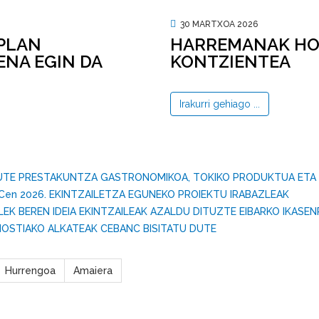
30 MARTXOA 2026
PLAN
HARREMANAK HO
NA EGIN DA
KONTZIENTEA
Irakurri gehiago ...
 DUTE PRESTAKUNTZA GASTRONOMIKOA, TOKIKO PRODUKTUA ET
en 2026. EKINTZAILETZA EGUNEKO PROIEKTU IRABAZLEAK
K BEREN IDEIA EKINTZAILEAK AZALDU DITUZTE EIBARKO IKASE
OSTIAKO ALKATEAK CEBANC BISITATU DUTE
Hurrengoa
Amaiera