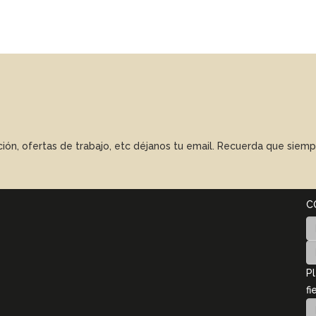
ación, ofertas de trabajo, etc déjanos tu email. Recuerda que sie
C
Pl
fi