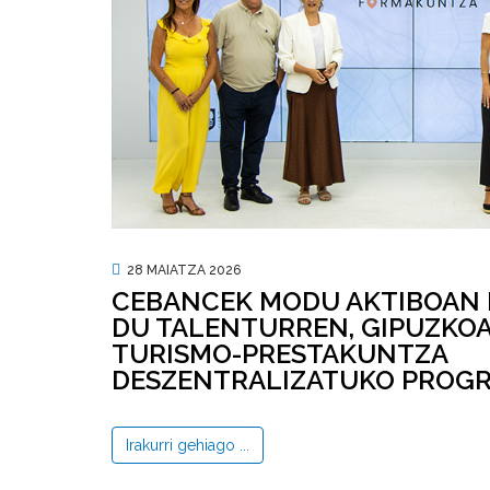
28 MAIATZA 2026
CEBANCEK MODU AKTIBOAN
DU TALENTURREN, GIPUZKO
TURISMO-PRESTAKUNTZA
DESZENTRALIZATUKO PROGR
Irakurri gehiago ...