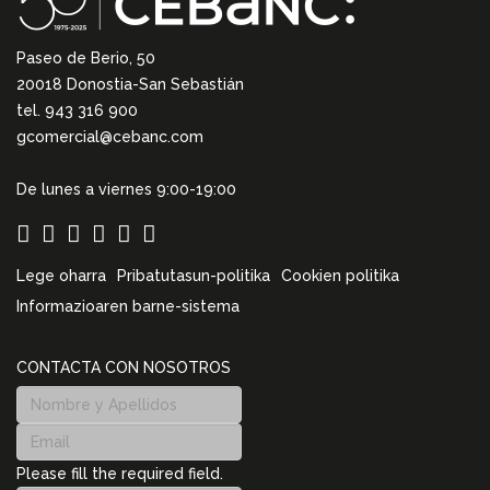
Paseo de Berio, 50
20018 Donostia-San Sebastián
tel. 943 316 900
gcomercial@cebanc.com
De lunes a viernes 9:00-19:00
Lege oharra
Pribatutasun-politika
Cookien politika
Informazioaren barne-sistema
CONTACTA CON NOSOTROS
Please fill the required field.