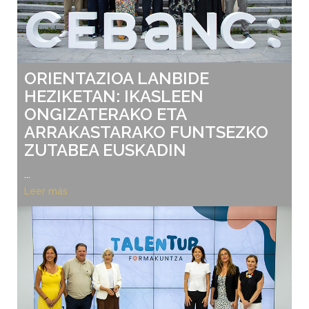
ORIENTAZIOA LANBIDE
HEZIKETAN: IKASLEEN
ONGIZATERAKO ETA
ARRAKASTARAKO FUNTSEZKO
ZUTABEA EUSKADIN
...
Leer más