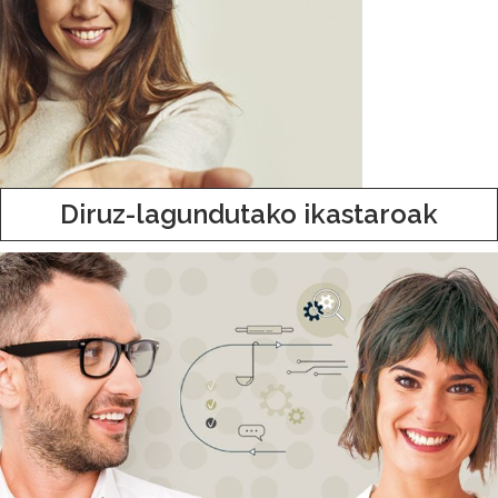
Diruz-lagundutako ikastaroak