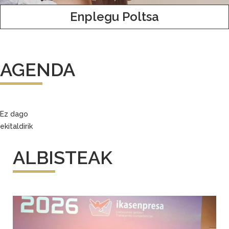
Enplegu Poltsa
AGENDA
Ez dago
ekitaldirik
ALBISTEAK