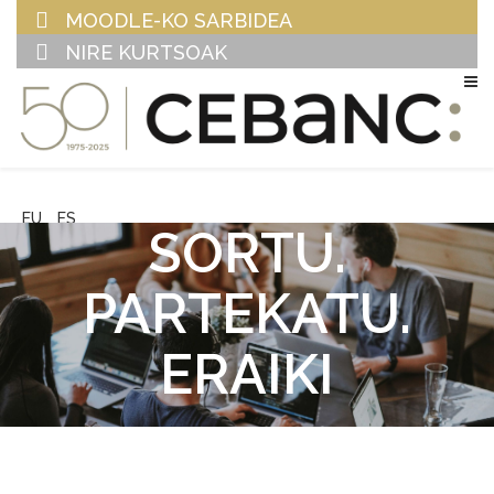
MOODLE-KO SARBIDEA
NIRE KURTSOAK
EU
ES
SORTU.
PARTEKATU.
ERAIKI