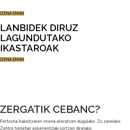
AZKENENGO PLAZAK!
IZENA EMAN
LANBIDEK DIRUZ
LAGUNDUTAKO
IKASTAROAK
IZENA EMAN
ZERGATIK CEBANC?
Pertsona bakoitzaren onena ateratzen dugulako. Zu zarelako.
Zentro honetan esperientziak sortzen direlako.