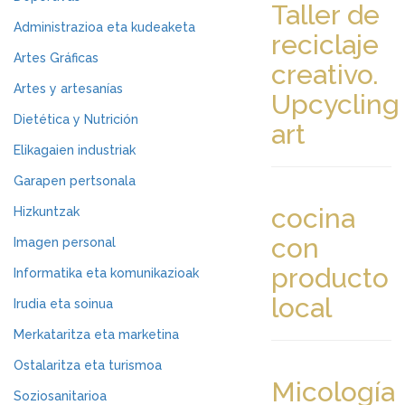
Taller de
Administrazioa eta kudeaketa
reciclaje
Artes Gráficas
creativo.
Artes y artesanías
Upcycling
Dietética y Nutrición
art
Elikagaien industriak
Garapen pertsonala
cocina
Hizkuntzak
con
Imagen personal
producto
Informatika eta komunikazioak
local
Irudia eta soinua
Merkataritza eta marketina
Ostalaritza eta turismoa
Micología
Soziosanitarioa