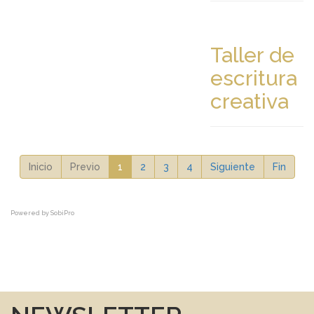
Taller de
escritura
creativa
Inicio
Previo
1
2
3
4
Siguiente
Fin
Powered by
SobiPro