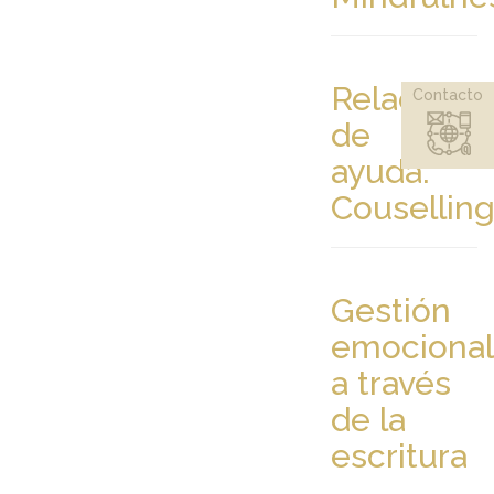
Relación
Contacto
de
ayuda.
Cousellin
Gestión
emocional
a través
de la
escritura