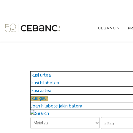
CEBANC
P
Ikusi urtea
Ikusi hilabetea
Ikusi astea
Ikus gaur
Joan hilabete jakin batera