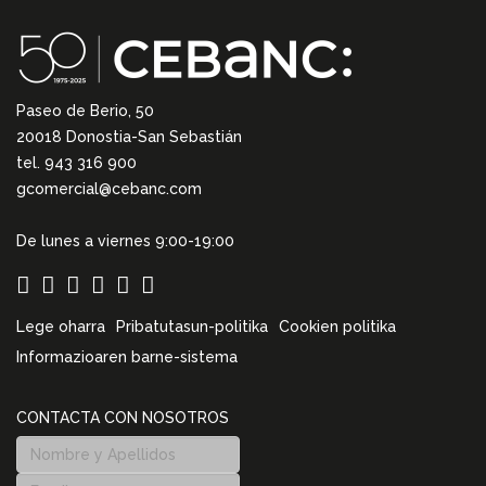
Paseo de Berio, 50
20018 Donostia-San Sebastián
tel. 943 316 900
gcomercial@cebanc.com
De lunes a viernes 9:00-19:00
Lege oharra
Pribatutasun-politika
Cookien politika
Informazioaren barne-sistema
CONTACTA CON NOSOTROS