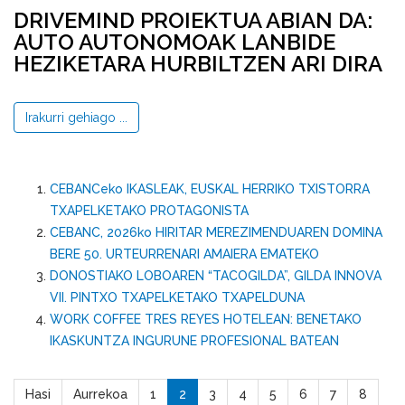
DRIVEMIND PROIEKTUA ABIAN DA:
AUTO AUTONOMOAK LANBIDE
HEZIKETARA HURBILTZEN ARI DIRA
Irakurri gehiago ...
CEBANCeko IKASLEAK, EUSKAL HERRIKO TXISTORRA
TXAPELKETAKO PROTAGONISTA
CEBANC, 2026ko HIRITAR MEREZIMENDUAREN DOMINA
BERE 50. URTEURRENARI AMAIERA EMATEKO
DONOSTIAKO LOBOAREN “TACOGILDA”, GILDA INNOVA
VII. PINTXO TXAPELKETAKO TXAPELDUNA
WORK COFFEE TRES REYES HOTELEAN: BENETAKO
IKASKUNTZA INGURUNE PROFESIONAL BATEAN
Hasi
Aurrekoa
1
2
3
4
5
6
7
8