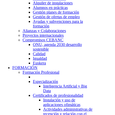
Alquiler de instalaciones
Alumnos en prácticas
Gestión planes de formación
Gestión de ofertas de empleo
Ayudas y subvenciones para la
formación
Alianzas y Colaboraciones
Proyectos internacionales
Compromisos CEBANC
ONU, agenda 2030 desarrollo
sostenible
Calidad
Igualdad
Euskera
FORMACIÓN
Formación Profesional
Especialización
Inteligencia Artificial y Big
Data
Certificados de profesionalidad
Instalación y uso de
aplicaciones ofimáticas
Actividades administrativas de
recepción y relación con el