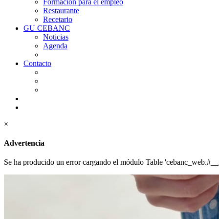
Formación para el empleo
Restaurante
Recetario
GU CEBANC
Noticias
Agenda
Contacto
×
Advertencia
Se ha producido un error cargando el módulo Table 'cebanc_web.#__