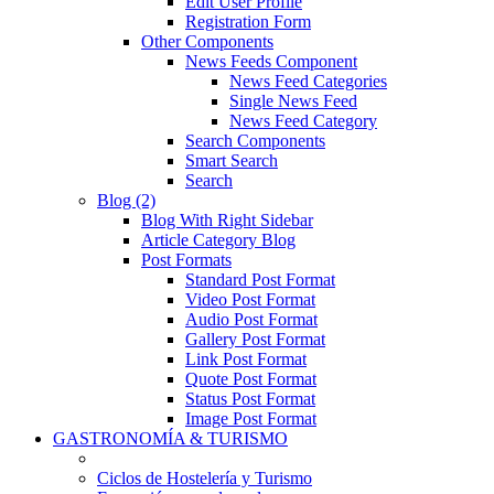
Edit User Profile
Registration Form
Other Components
News Feeds Component
News Feed Categories
Single News Feed
News Feed Category
Search Components
Smart Search
Search
Blog (2)
Blog With Right Sidebar
Article Category Blog
Post Formats
Standard Post Format
Video Post Format
Audio Post Format
Gallery Post Format
Link Post Format
Quote Post Format
Status Post Format
Image Post Format
GASTRONOMÍA & TURISMO
Ciclos de Hostelería y Turismo