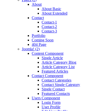
About
About Basic
About Extended
Contact
Contact-1
Contact-2
Contact-3
Portfolio
Coming Soon
404 Page
Joomla! (2)
Content Component
Single Article
Article Category Blog
Article Category List
Featured Articles
Contact Component
Contact Categories
Contact Single Category
Single Contact
Featured Contacts
Users Component
Login Form
User Profile