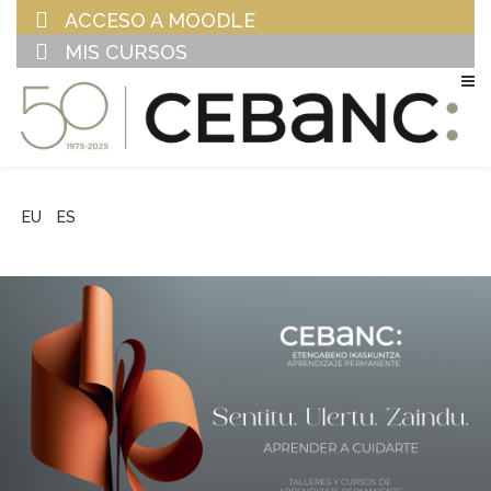
ACCESO A MOODLE
MIS CURSOS
EU
ES