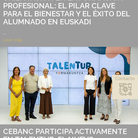
PROFESIONAL: EL PILAR CLAVE
PARA EL BIENESTAR Y EL ÉXITO DEL
ALUMNADO EN EUSKADI
...
Leer más
Contacto
CEBANC PARTICIPA ACTIVAMENTE