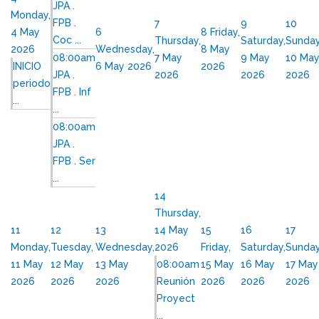
JPA .
Monday,
FPB .
7
9
10
4 May
6
8
Friday,
Coc ...
Thursday,
Saturday,
Sunday
2026
Wednesday,
8 May
08:00am
7 May
9 May
10 Ma
INICIO
6 May 2026
2026
JPA .
2026
2026
2026
periodo
FPB . Inf
...
...
08:00am
JPA .
FPB . Ser
...
14
Thursday,
11
12
13
14 May
15
16
17
Monday,
Tuesday,
Wednesday,
2026
Friday,
Saturday,
Sunday
11 May
12 May
13 May
08:00am
15 May
16 May
17 May
2026
2026
2026
Reunión
2026
2026
2026
Proyect
...