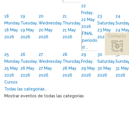
22
Friday,
18
19
20
21
23
24
22 May
Monday,
Tuesday,
Wednesday,
Thursday,
Saturday,
Sunday
2026
18 May
19 May
20 May
21 May
23 May
24 Ma
FINAL
Contacto
2026
2026
2026
2026
2026
2026
periodo
d ...
25
26
27
28
29
30
31
Monday,
Tuesday,
Wednesday,
Thursday,
Friday,
Saturday,
Sunday
25 May
26 May
27 May
28 May
29 May
30 May
31 May
2026
2026
2026
2026
2026
2026
2026
Cursos
Todas las categorías...
Mostrar eventos de todas las categorías