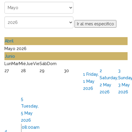
Ir al mes específico
Abril
Mayo 2026
Junio
Lun
Mar
Mié
Jue
Vie
Sáb
Dom
27
28
29
30
2
3
1
Friday,
Saturday,
Sunday
1 May
2 May
3 May
2026
2026
2026
5
Tuesday,
5 May
2026
08:00am
4