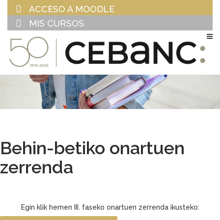
ACCESO A MOODLE
MIS CURSOS
EU
ES
Behin-betiko onartuen
zerrenda
Egin klik hemen III. faseko onartuen zerrenda ikusteko: