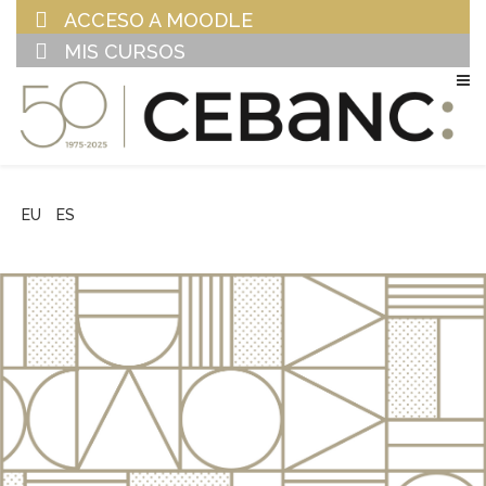
ACCESO A MOODLE
MIS CURSOS
EU
ES