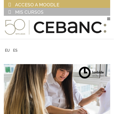
ACCESO A MOODLE
MIS CURSOS
EU
ES