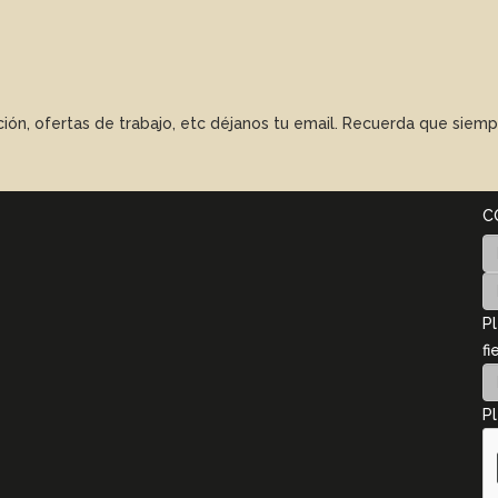
ación, ofertas de trabajo, etc déjanos tu email. Recuerda que sie
C
Pl
fi
Pl