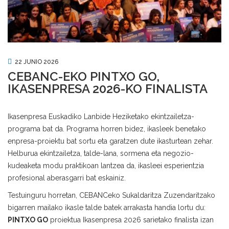
22 JUNIO 2026
CEBANC-EKO PINTXO GO,
IKASENPRESA 2026-KO FINALISTA
Ikasenpresa Euskadiko Lanbide Heziketako ekintzailetza-
programa bat da. Programa horren bidez, ikasleek benetako
enpresa-proiektu bat sortu eta garatzen dute ikasturtean zehar.
Helburua ekintzailetza, talde-lana, sormena eta negozio-
kudeaketa modu praktikoan lantzea da, ikasleei esperientzia
profesional aberasgarri bat eskainiz.
Testuinguru horretan, CEBANCeko Sukaldaritza Zuzendaritzako
bigarren mailako ikasle talde batek arrakasta handia lortu du:
PINTXO GO
proiektua Ikasenpresa 2026 sarietako finalista izan