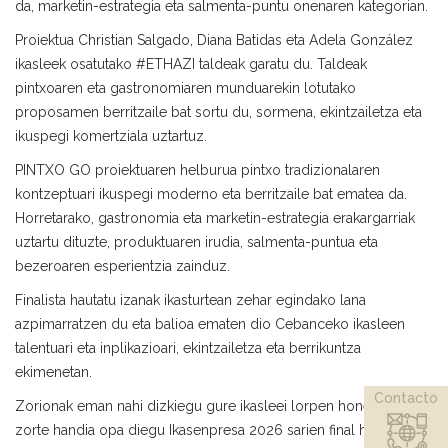
da, marketin-estrategia eta salmenta-puntu onenaren kategorian.
Proiektua Christian Salgado, Diana Batidas eta Adela González
ikasleek osatutako #ETHAZI taldeak garatu du. Taldeak
pintxoaren eta gastronomiaren munduarekin lotutako
proposamen berritzaile bat sortu du, sormena, ekintzailetza eta
ikuspegi komertziala uztartuz.
PINTXO GO proiektuaren helburua pintxo tradizionalaren
kontzeptuari ikuspegi moderno eta berritzaile bat ematea da.
Horretarako, gastronomia eta marketin-estrategia erakargarriak
uztartu dituzte, produktuaren irudia, salmenta-puntua eta
bezeroaren esperientzia zainduz.
Finalista hautatu izanak ikasturtean zehar egindako lana
azpimarratzen du eta balioa ematen dio Cebanceko ikasleen
talentuari eta inplikazioari, ekintzailetza eta berrikuntza
ekimenetan.
Contacto
Zorionak eman nahi dizkiegu gure ikasleei lorpen honegatik eta
zorte handia opa diegu Ikasenpresa 2026 sarien final handirako!