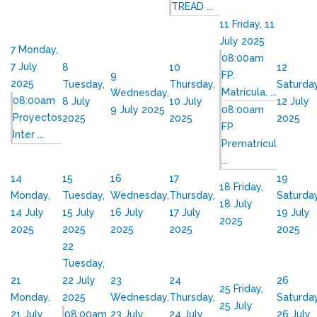
TREAD ...
11
Friday, 11
July 2025
7
Monday,
08:00am
7 July
8
10
12
FP.
9
2025
Tuesday,
Thursday,
Saturday
Matrícula. ...
Wednesday,
08:00am
8 July
10 July
12 July
9 July 2025
08:00am
Proyectos
2025
2025
2025
FP.
Inter ...
Prematrícul
...
14
15
16
17
19
18
Friday,
Monday,
Tuesday,
Wednesday,
Thursday,
Saturday
18 July
14 July
15 July
16 July
17 July
19 July
2025
2025
2025
2025
2025
2025
22
Tuesday,
21
22 July
23
24
26
25
Friday,
Monday,
2025
Wednesday,
Thursday,
Saturday
25 July
21 July
08:00am
23 July
24 July
26 July