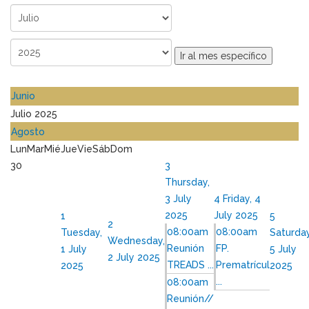
Ir al mes específico
Junio
Julio 2025
Agosto
Lun
Mar
Mié
Jue
Vie
Sáb
Dom
30
3
Thursday,
3 July
4
Friday, 4
2025
July 2025
1
5
2
08:00am
08:00am
Tuesday,
Saturday
Wednesday,
Reunión
FP.
1 July
5 July
2 July 2025
TREADS ...
Prematrícul
2025
2025
...
08:00am
Reunión//