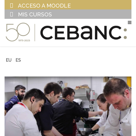
ACCESO A MOODLE
MIS CURSOS
EU
ES