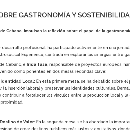
SOBRE GASTRONOMÍA Y SOSTENIBILID
n de Cebanc, impulsan la reflexión sobre el papel de la gastronomí
desarrollo profesional, ha participado activamente en una jornad
osocical Experience, centrada en explorar las sinergias entre gast
n de Cebanc, e
Irida Tase
, responsable de proyectos europeos, han
rvenido como ponentes en dos mesas redondas clave:
 Identidad Local:
En esta primera mesa, se ha debatido sobre el
 la inserción laboral y preservar las identidades culturales. Bern
 contribuir a fortalecer los vínculos entre la producción local 
proximidad.
Destino de Valor:
En la segunda mesa, se ha abordado la importanci
cesidad de crear destinos turísticos más justos y equitativos, don