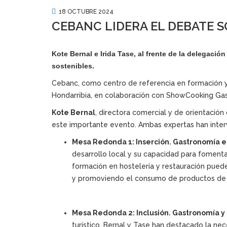
18 OCTUBRE 2024
CEBANC LIDERA EL DEBATE 
Kote Bernal e Irida Tase, al frente de la delegació
sostenibles.
Cebanc, como centro de referencia en formación y 
Hondarribia, en colaboración con ShowCooking Gastr
Kote Bernal
, directora comercial y de orientació
este importante evento. Ambas expertas han inte
Mesa Redonda 1: Inserción. Gastronomía e
desarrollo local y su capacidad para fomentar
formación en hostelería y restauración puede
y promoviendo el consumo de productos de 
Mesa Redonda 2: Inclusión. Gastronomía y 
turístico. Bernal y Tase han destacado la ne