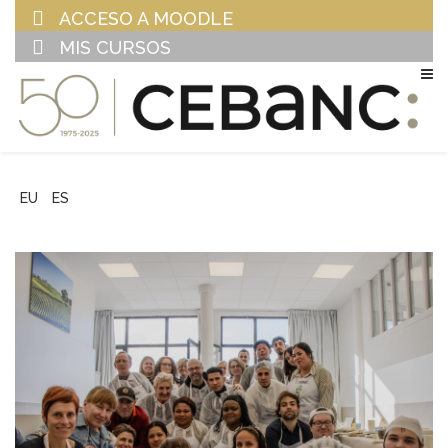
ACCESO A MOODLE
MIS CURSOS
EU
ES