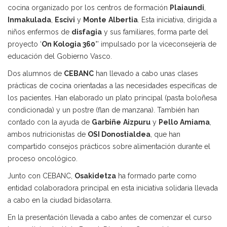
cocina organizado por los centros de formación
Plaiaundi
,
Inmakulada
,
Escivi
y
Monte
Albertia
. Esta iniciativa, dirigida a
niños enfermos de
disfagia
y sus familiares, forma parte del
proyecto ‘
On Kologia 360
°’ impulsado por la viceconsejería de
educación del Gobierno Vasco.
Dos alumnos de
CEBANC
han llevado a cabo unas clases
prácticas de cocina orientadas a las necesidades específicas de
los pacientes. Han elaborado un plato principal (pasta boloñesa
condicionada) y un postre (flan de manzana). También han
contado con la ayuda de
Garbiñe
Aizpuru
y
Pello
Amiama
,
ambos nutricionistas de
OSI Donostialdea
, que han
compartido consejos prácticos sobre alimentación durante el
proceso oncológico.
Junto con CEBANC,
Osakidetza
ha formado parte como
entidad colaboradora principal en esta iniciativa solidaria llevada
a cabo en la ciudad bidasotarra.
En la presentación llevada a cabo antes de comenzar el curso