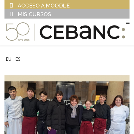
ACCESO A MOODLE
MIS CURSOS
EU
ES