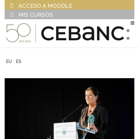
ACCESO A MOODLE
MIS CURSOS
EU
ES