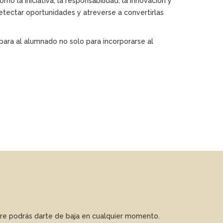
 la iniciativa, la responsabilidad, la innovación y
etectar oportunidades y atreverse a convertirlas
ra al alumnado no solo para incorporarse al
mpre podrás darte de baja en cualquier momento.