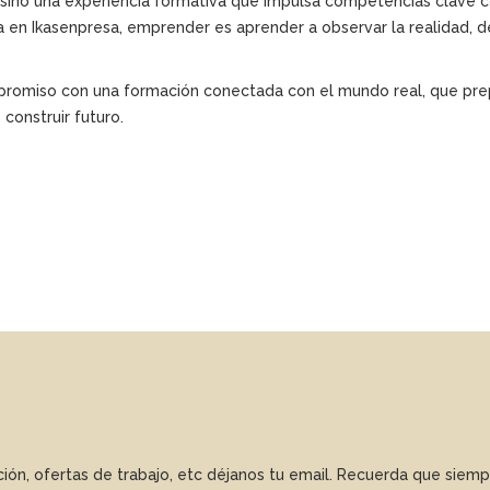
sino una experiencia formativa que impulsa competencias clave como
a en Ikasenpresa, emprender es aprender a observar la realidad, d
omiso con una formación conectada con el mundo real, que prepa
construir futuro.
ación, ofertas de trabajo, etc déjanos tu email. Recuerda que sie