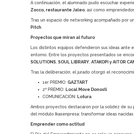
A continuación, el alumnado pudo escuchar exper
Zocco, restaurante Jaleo
, así como emprendedore
Tras un espacio de networking acompañado por un
Pitch
.
Proyectos que miran al futuro
Los distintos equipos defendieron sus ideas ante e
entorno. Entre los proyectos presentados se en
SOLUTIONS
,
SOUL LIBRARY
,
ATAKOPI y AITOR CA
Tras la deliberación, el jurado otorgó el reconocimi
1er PREMIO:
GAZTART
2º PREMIO:
Local Move Donosti
COMUNICACIÓN:
Lotura
Ambos proyectos destacaron por la solidez de su pr
del módulo Ikasenpresa: transformar ideas nacidas
Emprender como actitud