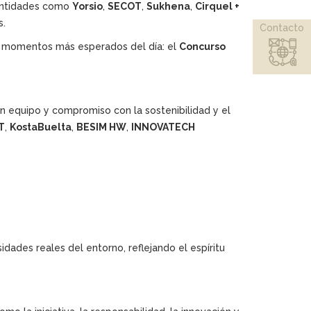
 entidades como
Yorsio
,
SECOT
,
Sukhena
,
Cirquel +
s.
Contacto
s momentos más esperados del día: el
Concurso
en equipo y compromiso con la sostenibilidad y el
T
,
KostaBuelta
,
BESIM HW
,
INNOVATECH
dades reales del entorno, reflejando el espíritu